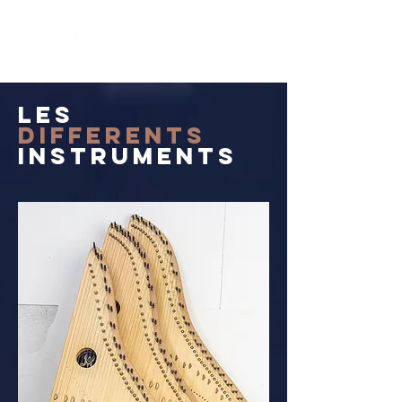
MENU
les
diffErents
instruments