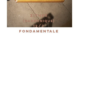
Zither
(harmonique)
12/7
FONDAMENTALE
12 accords creux
de
7 cordes chacun
(fondamentale et
quinte)