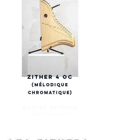
Zither 4 OC
(mélodique
chromatique)
quatre octaves
Du do 2 au do 6