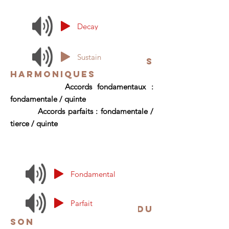
Decay
Sustain
Les
ZITHERS
HARMONIQUES
Accords fondamentaux :
fondamentale / quinte
Accords parfaits : fondamentale /
tierce / quinte
Fondamental
Parfait
La couleur du
son