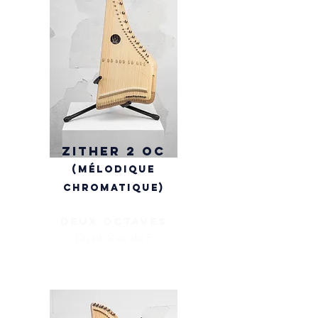
Zither 2 OC
(mélodique
chromatique)
deux octaves
Du sib 2 au do 5