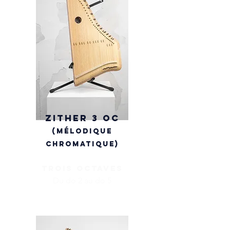
Zither 3 OC
(mélodique
chromatique)
trois octaves
Du do 2 au do 5