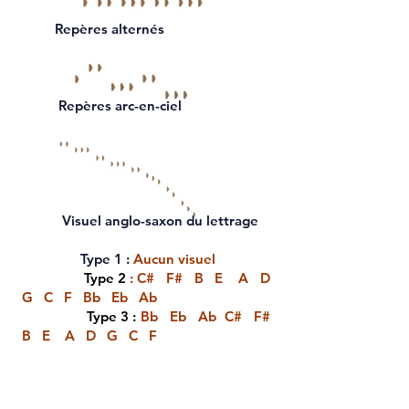
Repères alternés
Repères arc-en-ciel
Visuel anglo-saxon du lettrage
Type 1 :
Aucun visuel
Type 2
: C# F# B E A D
G C F Bb Eb Ab
Type 3 :
Bb Eb Ab C# F#
B E A D G C F